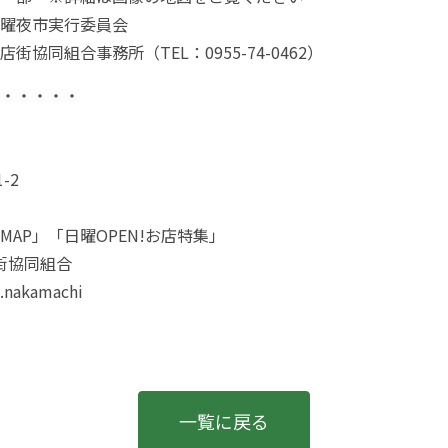
曜夜市実行委員会
協同組合事務所（TEL：0955-74-0462）
・・・・・
-2
MAP」
「日曜OPEN!お店特集」
街協同組合
.nakamachi
一覧に戻る