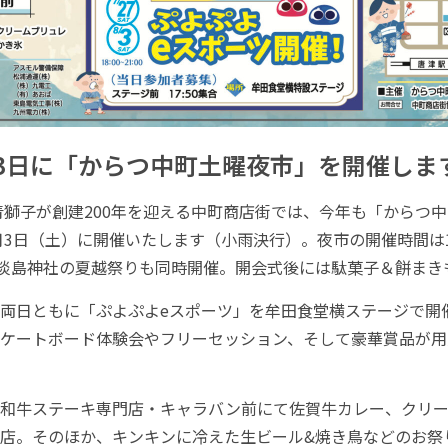
月3日に「からつ中町土曜夜市」を開催しま
青獅子が創建200年を迎える中町商店街では、今年も「からつ中町
月3日（土）に開催いたします（小雨決行）。夜市の開催時間は18
町淡島神社の夏越祭りも同時開催。開会式後には駄菓子＆餅まき
両日ともに「ぷよぷよeスポーツ」を牟田食堂横ステージで開
ケートボード体験会やフリーセッション、そして豪華賞品が用
和牛ステーキ専門店・キャラバン前にて佐賀牛カレー、クリー
店。そのほか、キンキンに冷えた生ビール&焼き鳥などのお祭