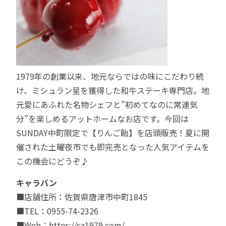
1979年の創業以来、地元ならではの味にこだわり続
け、ミシュラン星を獲得した和牛ステーキ専門店。地
元愛にあふれた名物シェフと”初めてなのに常連気
分”を楽しめるアットホームなお店です。今回は
SUNDAY中町限定で【りんご飴】を店頭販売！夏に開
催された土曜夜市でも即完売となった人気アイテムを
この機会にどうぞ♪
キャラバン
■店舗住所：佐賀県唐津市中町1845
■TEL：0955-74-2326
■Web：
https://ca1979.com/