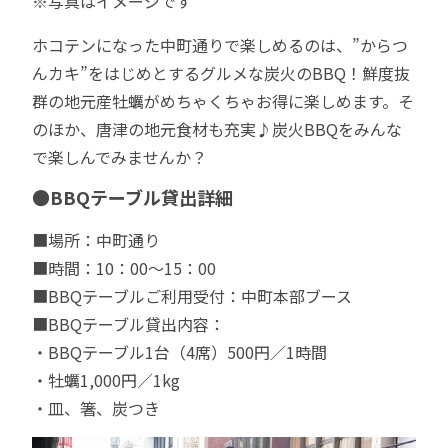
※写真はイメージです
ホコテンになった中町通りで楽しめるのは、”からつ
んカキ”をはじめとするグルメな炭火のBBQ！鮮度抜
群の地元産牡蠣がめちゃくちゃお得に楽しめます。そ
のほか、唐津の地元食材も充実♪炭火BBQをみんな
で楽しんでみませんか？
●
BBQテーブル貸出詳細
■場所：中町通り
■時間：10：00～15：00
■BBQテーブルご利用受付：中町本部ブース
■BBQテーブル貸出内容：
・BBQテーブル1台（4席）500円／1時間
・牡蠣1,000円／1kg
・皿、箸、炭つき