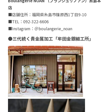
Boulangerie NOAN （ブランジュリノアン）糸島本
店
■店舗住所：福岡県糸島市篠原西1丁目9-10
■TEL：092-322-6606
■Instagram：
＠boulangerie_noan
●三代続く貴金属加工「牟田金銀細工所」