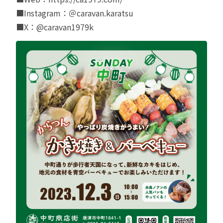
■Instagram：
＠caravan.karatsu
■X：
@caravan1979k